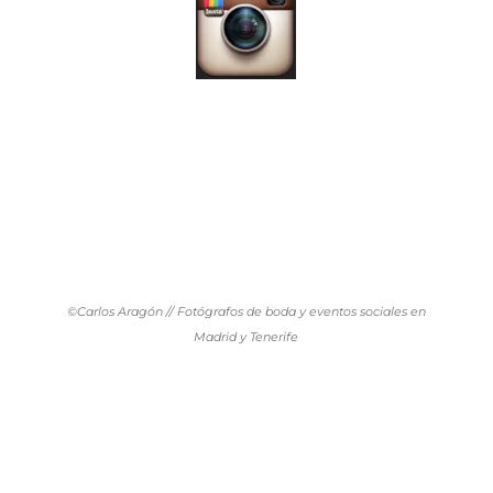
©Carlos Aragón // Fotógrafos de boda y eventos sociales en
Madrid y Tenerife