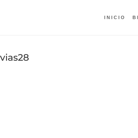
INICIO
B
ovias28