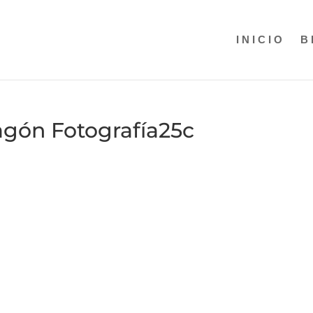
INICIO
B
agón Fotografía25c