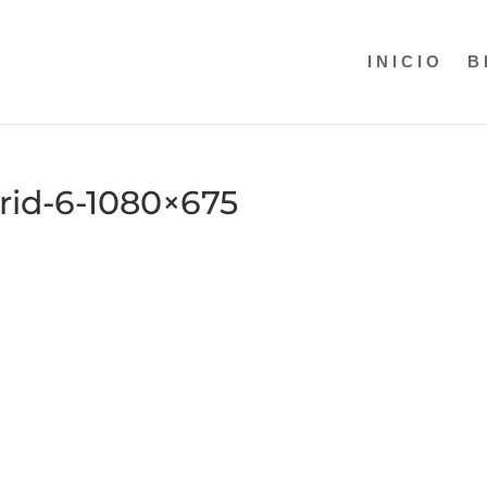
INICIO
B
rid-6-1080×675