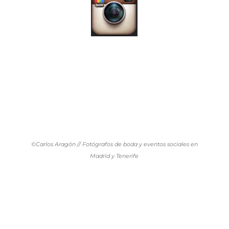
©Carlos Aragón // Fotógrafos de boda y eventos sociales en
Madrid y Tenerife