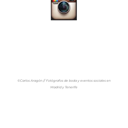
©Carlos Aragón // Fotógrafos de boda y eventos sociales en
Madrid y Tenerife