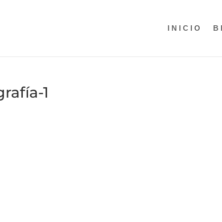
INICIO
B
rafía-1