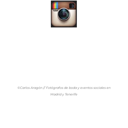
©Carlos Aragón // Fotógrafos de boda y eventos sociales en
Madrid y Tenerife