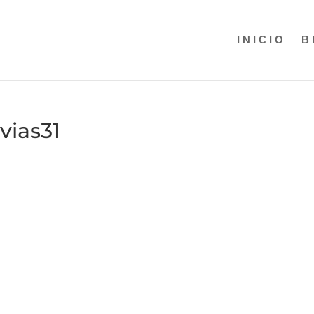
INICIO
B
vias31